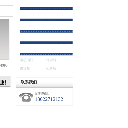
保健酒瓶
化妆品瓶
香水瓶
玻璃杯
食品玻璃瓶
橄榄油瓶
蜂蜜瓶
1990
酱菜瓶
饮料瓶
联系我们
定制热线:
18022712132