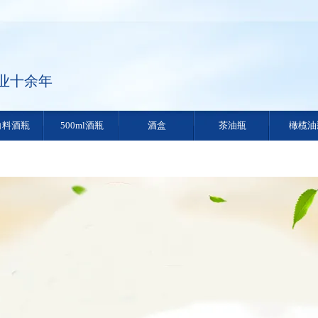
业十余年
白料酒瓶
500ml酒瓶
酒盒
茶油瓶
橄榄油