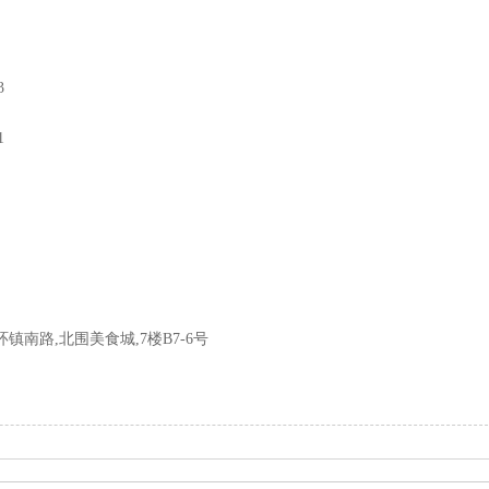
3
1
环镇南路,
北围美食城
,7楼B7-6号