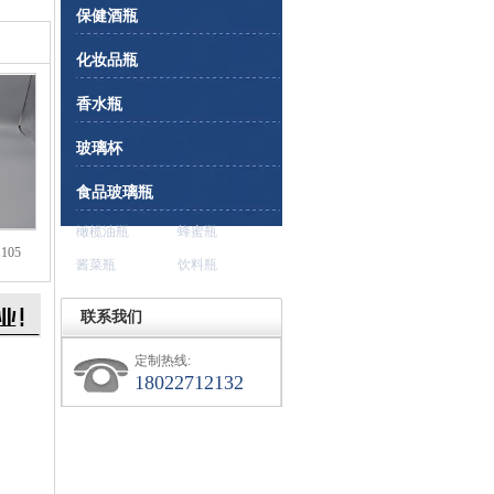
保健酒瓶
化妆品瓶
香水瓶
玻璃杯
食品玻璃瓶
橄榄油瓶
蜂蜜瓶
105
酱菜瓶
饮料瓶
联系我们
定制热线:
18022712132