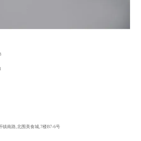
3
1
环镇南路,
北围美食城
,7楼B7-6号