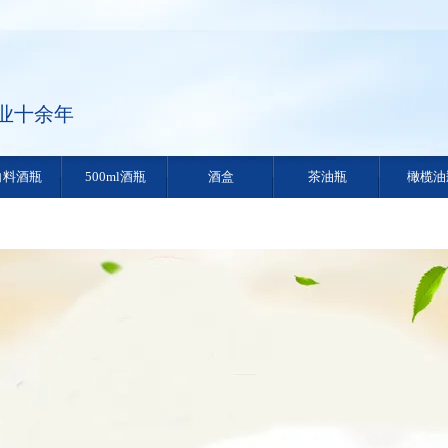
业十余年
白料酒瓶
500ml酒瓶
酒盒
茶油瓶
橄榄油